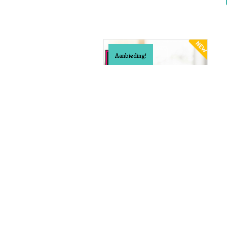
Aanbieding!
Schrijftraining
Succesvolle
Marketingteksten
€
47,00
€
37,00