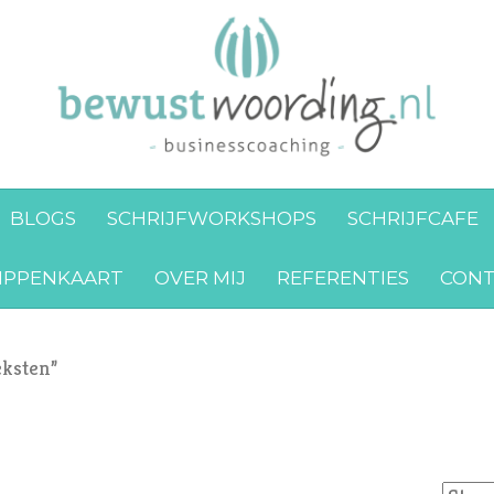
BLOGS
SCHRIJFWORKSHOPS
SCHRIJFCAFE
IPPENKAART
OVER MIJ
REFERENTIES
CONT
eksten”