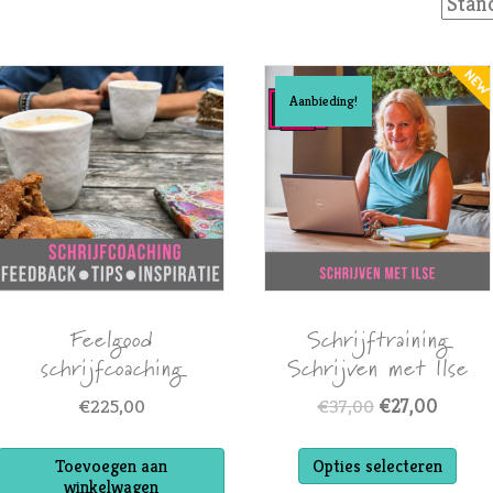
Aanbieding!
Feelgood
Schrijftraining
schrijfcoaching
Schrijven met Ilse
€
225,00
€
37,00
€
27,00
Toevoegen aan
Opties selecteren
winkelwagen