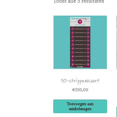
Toont alle 5 resultaten
10-strippenkaart
€
350,00
Toevoegen aan
winkelwagen